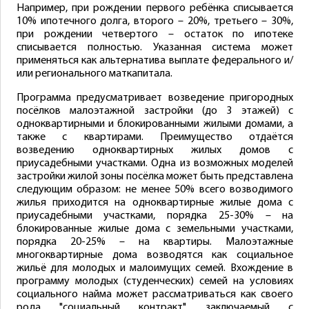
Например, при рождении первого ребёнка списывается
10% ипотечного долга, второго – 20%, третьего – 30%,
при рождении четвертого – остаток по ипотеке
списывается полностью. Указанная система может
применяться как альтернатива выплате федерального и/
или регионального маткапитала.
Программа предусматривает возведение пригородных
посёлков малоэтажной застройки (до 3 этажей) с
одноквартирными и блокированными жилыми домами, а
также с квартирами. Преимущество отдаётся
возведению одноквартирных жилых домов с
приусадебными участками. Одна из возможных моделей
застройки жилой зоны посёлка может быть представлена
следующим образом: не менее 50% всего возводимого
жилья приходится на одноквартирные жилые дома с
приусадебными участками, порядка 25-30% – на
блокированные жилые дома с земельными участками,
порядка 20-25% – на квартиры. Малоэтажные
многоквартирные дома возводятся как социальное
жильё для молодых и малоимущих семей. Вхождение в
программу молодых (студенческих) семей на условиях
социального найма может рассматриваться как своего
рода "социальный контракт", заключаемый с