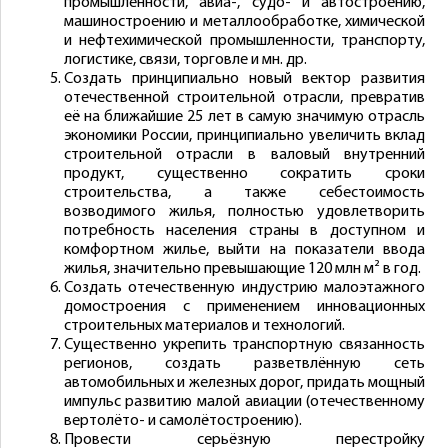
промышленности, авиа-, судо- и автостроению,
машиностроению и металлообработке, химической
и нефтехимической промышленности, транспорту,
логистике, связи, торговле и мн. др.
Создать принципиально новый вектор развития
отечественной строительной отрасли, превратив
её на ближайшие 25 лет в самую значимую отрасль
экономики России, принципиально увеличить вклад
строительной отрасли в валовый внутренний
продукт, существенно сократить сроки
строительства, а также себестоимость
возводимого жилья, полностью удовлетворить
потребность населения страны в доступном и
комфортном жилье, выйти на показатели ввода
жилья, значительно превышающие 120 млн м² в год.
Создать отечественную индустрию малоэтажного
домостроения с применением инновационных
строительных материалов и технологий.
Существенно укрепить транспортную связанность
регионов, создать разветвлённую сеть
автомобильных и железных дорог, придать мощный
импульс развитию малой авиации (отечественному
вертолёто- и самолётостроению).
Провести серьёзную перестройку