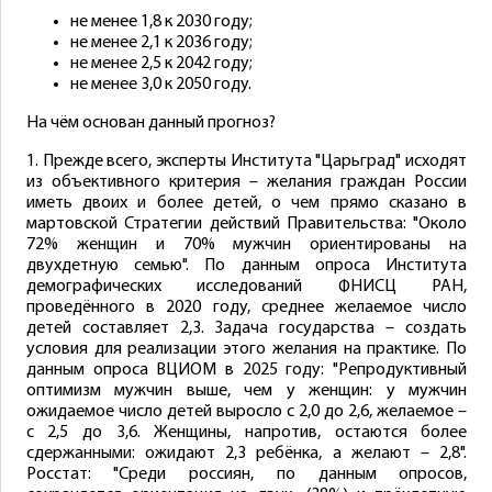
не менее 1,8 к 2030 году;
не менее 2,1 к 2036 году;
не менее 2,5 к 2042 году;
не менее 3,0 к 2050 году.
На чём основан данный прогноз?
1. Прежде всего, эксперты Института "Царьград" исходят
из объективного критерия – желания граждан России
иметь двоих и более детей, о чем прямо сказано в
мартовской Стратегии действий Правительства: "Около
72% женщин и 70% мужчин ориентированы на
двухдетную семью". По данным опроса Института
демографических исследований ФНИСЦ РАН,
проведённого в 2020 году, среднее желаемое число
детей составляет 2,3. Задача государства – создать
условия для реализации этого желания на практике. По
данным опроса ВЦИОМ в 2025 году: "Репродуктивный
оптимизм мужчин выше, чем у женщин: у мужчин
ожидаемое число детей выросло с 2,0 до 2,6, желаемое –
с 2,5 до 3,6. Женщины, напротив, остаются более
сдержанными: ожидают 2,3 ребёнка, а желают – 2,8".
Росстат: "Среди россиян, по данным опросов,