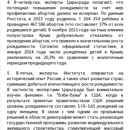
4. В-четвёртых, эксперты Царьграда полагают, что
потенциал повышения рождаемости за счёт мер
профилактики абортов далеко не исчерпан. По данным
Росстата, в 2023 году родилось 1 264 354 ребёнка и
проведено 467 586 абортов (что составляет 37% от всех
родившихся детей). В ноябре 2023 года частные клиники
полуострова Крым добровольно отказались от
проведения абортов, что привело к значительному росту
рождаемости. Согласно официальной статистике, в
январе 2024 года число рождённых детей в Крыму
увеличилось на 20,3% по сравнению с аналогичным
периодом предыдущего года.
5. В-пятых, эксперты Института опираются на
исторический опыт России, а также опыт развитых стран,
сумевших добиться впечатляющего роста рождаемости.
В частности, экспертами Царьграда был внимательно
изучен феномен т.н. "бэби-бума" в США, когда в
результате принятых правительством США решений
уровень рождаемости составлял 3,10–3,65 рождений на
одну женщину. В связи с чем одним из прорывных
решений в области демографии может стать реализация
государственной программы развития индивидуального
жилищного строительства, стимулирующей массовый