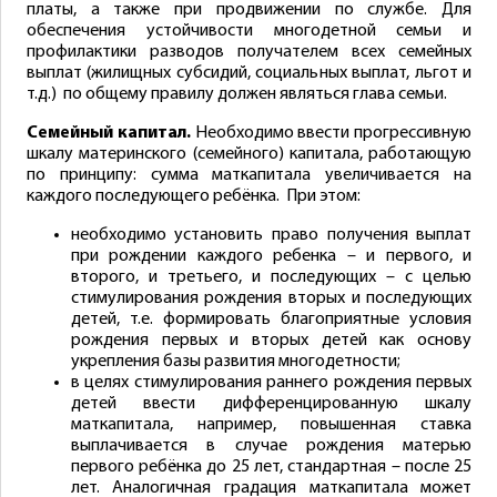
платы, а также при продвижении по службе. Для
обеспечения устойчивости многодетной семьи и
профилактики разводов получателем всех семейных
выплат (жилищных субсидий, социальных выплат, льгот и
т.д.) по общему правилу должен являться глава семьи.
Семейный капитал.
Необходимо ввести прогрессивную
шкалу материнского (семейного) капитала, работающую
по принципу: сумма маткапитала увеличивается на
каждого последующего ребёнка. При этом:
необходимо установить право получения выплат
при рождении каждого ребенка – и первого, и
второго, и третьего, и последующих – с целью
стимулирования рождения вторых и последующих
детей, т.е. формировать благоприятные условия
рождения первых и вторых детей как основу
укрепления базы развития многодетности;
в целях стимулирования раннего рождения первых
детей ввести дифференцированную шкалу
маткапитала, например, повышенная ставка
выплачивается в случае рождения матерью
первого ребёнка до 25 лет, стандартная – после 25
лет. Аналогичная градация маткапитала может