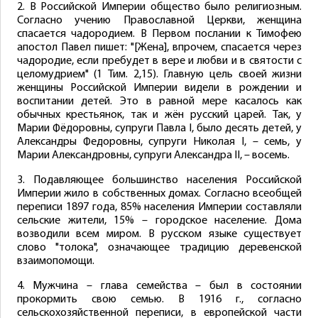
2. В Российской Империи общество было религиозным.
Согласно учению Православной Церкви, женщина
спасается чадородием. В Первом послании к Тимофею
апостол Павел пишет: "[Жена], впрочем, спасается через
чадородие, если пребудет в вере и любви и в святости с
целомудрием" (1 Тим. 2,15). Главную цель своей жизни
женщины Российской Империи видели в рождении и
воспитании детей. Это в равной мере касалось как
обычных крестьянок, так и жён русский царей. Так, у
Марии Фёдоровны, супруги Павла I, было десять детей, у
Александры Федоровны, супруги Николая I, – семь, у
Марии Александровны, супруги Александра II, – восемь.
3. Подавляющее большинство населения Российской
Империи жило в собственных домах. Согласно всеобщей
переписи 1897 года, 85% населения Империи составляли
сельские жители, 15% – городское население. Дома
возводили всем миром. В русском языке существует
слово "толока", означающее традицию деревенской
взаимопомощи.
4. Мужчина – глава семейства – был в состоянии
прокормить свою семью. В 1916 г., согласно
сельскохозяйственной переписи, в европейской части