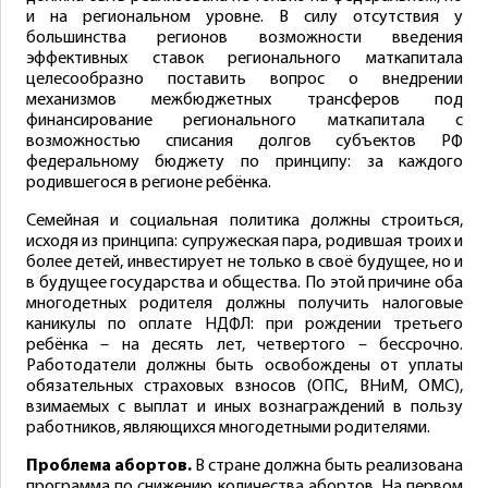
и на региональном уровне. В силу отсутствия у
большинства регионов возможности введения
эффективных ставок регионального маткапитала
целесообразно поставить вопрос о внедрении
механизмов межбюджетных трансферов под
финансирование регионального маткапитала с
возможностью списания долгов субъектов РФ
федеральному бюджету по принципу: за каждого
родившегося в регионе ребёнка.
Семейная и социальная политика должны строиться,
исходя из принципа: супружеская пара, родившая троих и
более детей, инвестирует не только в своё будущее, но и
в будущее государства и общества. По этой причине оба
многодетных родителя должны получить налоговые
каникулы по оплате НДФЛ: при рождении третьего
ребёнка – на десять лет, четвертого – бессрочно.
Работодатели должны быть освобождены от уплаты
обязательных страховых взносов (ОПС, ВНиМ, ОМС),
взимаемых с выплат и иных вознаграждений в пользу
работников, являющихся многодетными родителями.
Проблема абортов.
В стране должна быть реализована
программа по снижению количества абортов. На первом