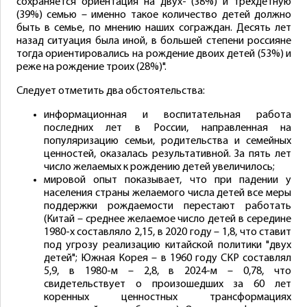
сохраняется ориентация на двух- (38%) и трёхдетную
(39%) семью – именно такое количество детей должно
быть в семье, по мнению наших сограждан. Десять лет
назад ситуация была иной, в большей степени россияне
тогда ориентировались на рождение двоих детей (53%) и
реже на рождение троих (28%)".
Следует отметить два обстоятельства:
информационная и воспитательная работа
последних лет в России, направленная на
популяризацию семьи, родительства и семейных
ценностей, оказалась результативной. За пять лет
число желаемых к рождению детей увеличилось;
мировой опыт показывает, что при падении у
населения страны желаемого числа детей все меры
поддержки рождаемости перестают работать
(Китай – среднее желаемое число детей в середине
1980-х составляло 2,15, в 2020 году – 1,8, что ставит
под угрозу реализацию китайской политики "двух
детей"; Южная Корея – в 1960 году СКР составлял
5,9, в 1980-м – 2,8, в 2024-м – 0,78, что
свидетельствует о произошедших за 60 лет
коренных ценностных трансформациях