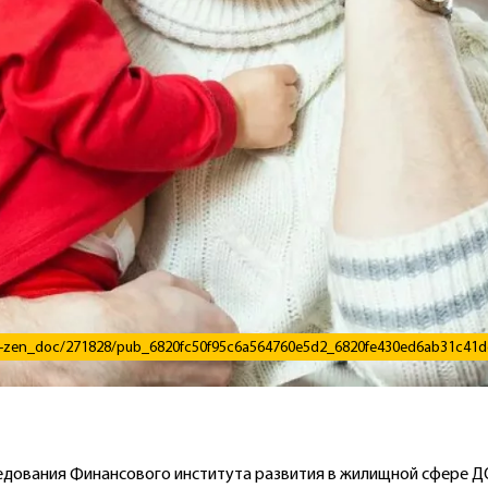
get-zen_doc/271828/pub_6820fc50f95c6a564760e5d2_6820fe430ed6ab31c41d
едования Финансового института развития в жилищной сфере 