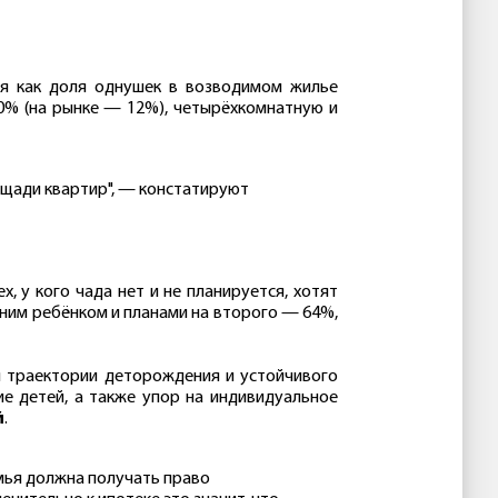
мя как доля однушек в возводимом жилье
0% (на рынке — 12%), четырёхкомнатную и
ощади квартир", — констатируют
 у кого чада нет и не планируется, хотят
дним ребёнком и планами на второго — 64%,
я траектории деторождения и устойчивого
е детей, а также упор на индивидуальное
й
.
ВПШ им.
КАЯ
Ивана Ильина
мья должна получать право