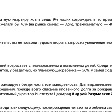
атную квартиру хотят лишь 9% наших сограждан, в то вре
 желали бы 45% (на рынке сейчас — 32%), трёхкомнатную — 4
ительства не позволит удовлетворить запрос на увеличение пл
й возрастает с планированием и появлением детей. Среди тех,
ов, у бездетных, но планирующих ребёнка — 56%, у семей с о
граммирует бездетность или малодетность. Для выравнивани
ешения, прежде всего списание ипотечного долга за рождени
нительный директор Института Царьград
Андрей Разумовски
КАЛУЖСКАЯ
ТОМС
область
область
водится к следующему: после рождения четвёртого ребёнка се