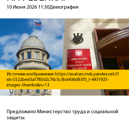
10 Июня 2026 11:30
Демография
Источник изображения: https://avatars.mds.yandex.net/i?
id=5522bed3af785d2c76c5c3bd436d83f0_l-4431925-
images-thumbs&n=13
Предложило Министерство труда и социальной
защиты.