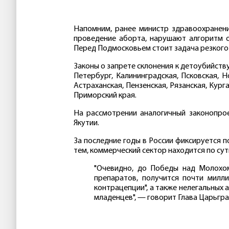
Напомним, ранее министр здравоохранен
проведение аборта, нарушают алгоритм 
Перед Подмосковьем стоит задача резкого 
Законы о запрете склонения к детоубийств
Петербург, Калининградская, Псковская, Н
Астраханская, Пензенская, Рязанская, Кург
Приморский края.
На рассмотрении аналогичный законопрое
Якутии.
За последние годы в России фиксируется 
тем, коммерческий сектор находится по сут
"Очевидно, до Победы над Молохом
препаратов, получится почти милли
контрацепции", а также нелегальных 
младенцев", — говорит Глава Царьгр