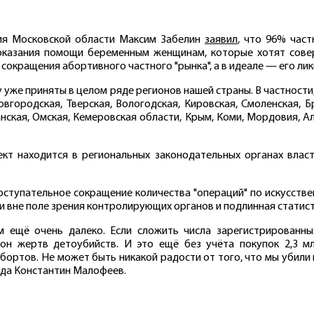
ия Московской области Максим Забелин
заявил
, что 96% час
оказания помощи беременным женщинам, которые хотят сове
сокращения абортивного частного "рынка", а в идеале — его ли
у уже приняты в целом ряде регионов нашей страны. В частност
овгородская, Тверская, Вологодская, Кировская, Смоленская, Б
анская, Омская, Кемеровская области, Крым, Коми, Мордовия, Ал
кт находится в региональных законодательных органах власт
КАЛУЖСКАЯ
ТОМС
поступательное сокращение количества "операций" по искусств
область
область
и вне поле зрения контролирующих органов и подлинная статист
 ещё очень далеко. Если сложить числа зарегистрированн
он жертв детоубийств. И это ещё без учёта покупок 2,3 мл
абортов. Не может быть никакой радости от того, что мы убили н
ада Константин Малофеев.
ВОЛОГОДСКАЯ
СМОЛЕ
область
область