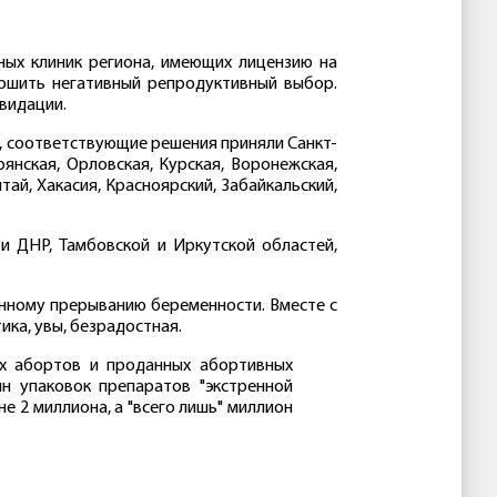
тных клиник региона, имеющих лицензию на
ршить негативный репродуктивный выбор.
квидации.
и, соответствующие решения приняли Санкт-
рянская, Орловская, Курская, Воронежская,
тай, Хакасия, Красноярский, Забайкальский,
и ДНР, Тамбовской и Иркутской областей,
ВПШ им.
КАЯ
Ивана Ильина
енному прерыванию беременности. Вместе с
ика, увы, безрадостная.
ых абортов и проданных абортивных
н упаковок препаратов "экстренной
е 2 миллиона, а "всего лишь" миллион
НСКАЯ
ВРНС