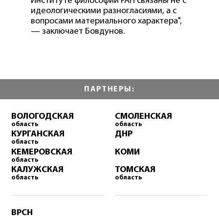
Институте философии РАН связаны не с
идеологическими разногласиями, а с
вопросами материального характера",
— заключает Бовдунов.
ПАРТНЕРЫ:
ВОЛОГОДСКАЯ
СМОЛЕНСКАЯ
область
область
КУРГАНСКАЯ
ДНР
область
КЕМЕРОВСКАЯ
КОМИ
область
КАЛУЖСКАЯ
ТОМСКАЯ
область
область
ВРСН