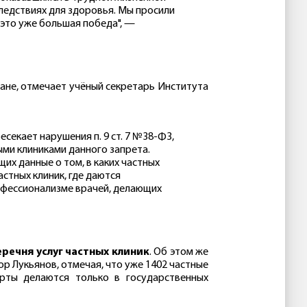
оследствиях для здоровья. Мы просили
 это уже большая победа", —
ане, отмечает учёный секретарь Института
секает нарушения п. 9 ст. 7 №38-ФЗ,
ми клиниками данного запрета.
их данные о том, в каких частных
стных клиник, где даются
офессионализме врачей, делающих
речня услуг частных клиник
. Об этом же
ВПШ им.
р Лукьянов, отмечая, что уже 1402 частные
КАЯ
Ивана Ильина
орты делаются только в государственных