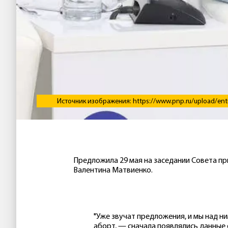
Источник изображения: https://www.pnp.ru/upload/enti
Предложила 29 мая на заседании Совета п
Валентина Матвиенко.
"Уже звучат предложения, и мы над н
аборт, — сначала появлялись данные