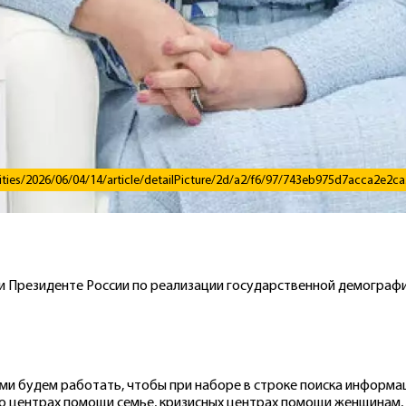
ties/2026/06/04/14/article/detailPicture/2d/a2/f6/97/743eb975d7acca2e2
ри Президенте России по реализации государственной демограф
ими будем работать, чтобы при наборе в строке поиска информац
 о центрах помощи семье, кризисных центрах помощи женщинам,