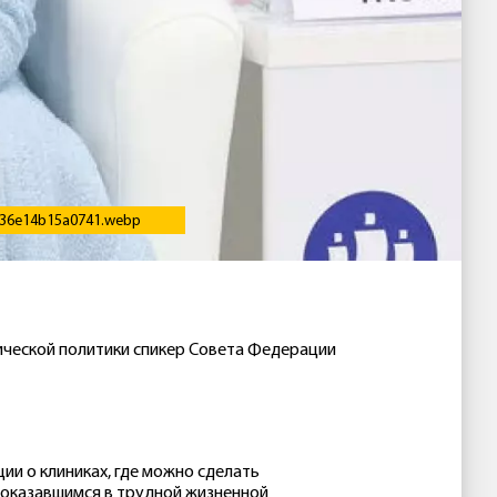
ca36e14b15a0741.webp
ической политики спикер Совета Федерации
ии о клиниках, где можно сделать
 оказавшимся в трудной жизненной