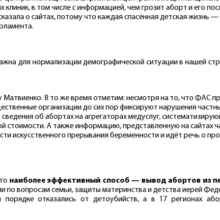
х клиник, в том числе с информацией, чем грозит аборт и его п
сказала о сайтах, потому что каждая спасённая детская жизнь —
арламента.
ажна для нормализации демографической ситуации в нашей стр
атвиенко. В то же время отметим: несмотря на то, что ФАС пре
ственные организации до сих пор фиксируют нарушения частны
сведения об абортах на агрегаторах медуслуг, систематизирующ
ой стоимости. А также информацию, представленную на сайтах ча
сти искусственного прерывания беременности и идёт речь о пр
что
наиболее эффективный способ — вывод абортов из пе
 по вопросам семьи, защиты материнства и детства иерей Федо
КАЛУЖСКАЯ
ТОМС
 порядке отказались от детоубийств, а в 17 регионах аб
область
область