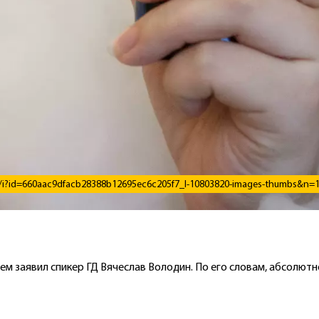
et/i?id=660aac9dfacb28388b12695ec6c205f7_l-10803820-images-thumbs&n=
чем заявил спикер ГД Вячеслав Володин. По его словам, абсолю