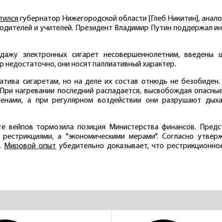
тился
губернатор Нижегородской области [Глеб Никитин], анал
родителей и учителей. Президент Владимир Путин поддержал и
дажу электронных сигарет несовершеннолетним, введены 
 недостаточно, они носят паллиативный характер.
натива сигаретам, но на деле их состав отнюдь не безобиден
КАЛУЖСКАЯ
ТОМС
 При нагревании последний распадается, высвобождая опасны
область
область
генами, а при регулярном воздействии они разрушают дыха
е вейпов тормозила позиция Министерства финансов. Предст
 рестрикциями, а "экономическими мерами". Согласно утве
.
Мировой опыт
убедительно доказывает, что рестрикционное
ВОЛОГОДСКАЯ
СМОЛЕ
область
область