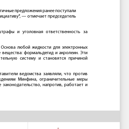
огичные предложения ранее поступали
нициативу", — отмечает председатель
штрафы и уголовная ответственность за
. Основа любой жидкости для электронных
ВПШ им.
КАЯ
е вещества: формальдегид и акролеин. Эти
Ивана Ильина
тельную систему и становятся причиной
авители ведомства заявляли, что против
рждениям Минфина, ограничительные меры
 законодательство, напротив, работает и
НСКАЯ
ВРНС