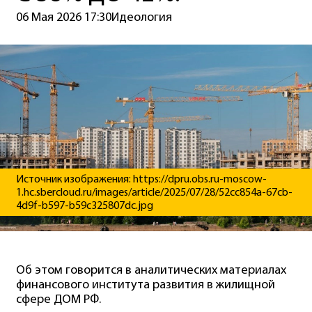
06 Мая 2026 17:30
Идеология
Источник изображения: https://dpru.obs.ru-moscow-
1.hc.sbercloud.ru/images/article/2025/07/28/52cc854a-67cb-
4d9f-b597-b59c325807dc.jpg
Об этом говорится в аналитических материалах
финансового института развития в жилищной
сфере ДОМ РФ.