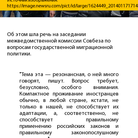
Источник изображения:
https://image.newsru.com/pict/id/large/1624449_201401171714
Об этом шла речь на заседании
межведомственной комиссии Совбеза по
вопросам государственной миграционной
политики.
"Тема эта — резонансная, о ней много
говорят, пишут. Вопрос требует,
безусловно, особого внимания.
Компактное проживание иностранцев
обычно, в любой стране, кстати, не
только в нашей, не способствует их
адаптации, а, соответственно, не
способствует правильному
применению российских законов и
правильному законопослушному