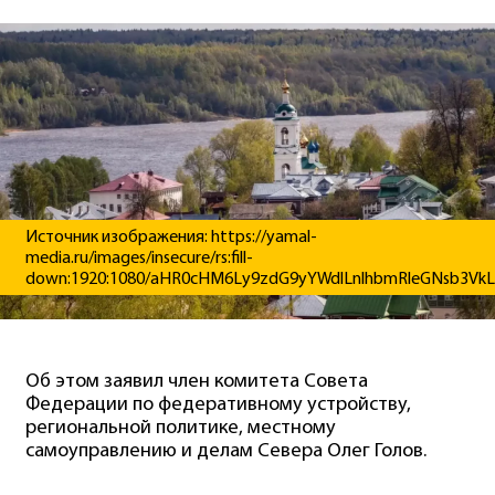
Источник изображения: https://yamal-
media.ru/images/insecure/rs:fill-
down:1920:1080/aHR0cHM6Ly9zdG9yYWdlLnlhbmRleGNsb3Vk
Об этом заявил член комитета Совета
Федерации по федеративному устройству,
региональной политике, местному
самоуправлению и делам Севера Олег Голов.