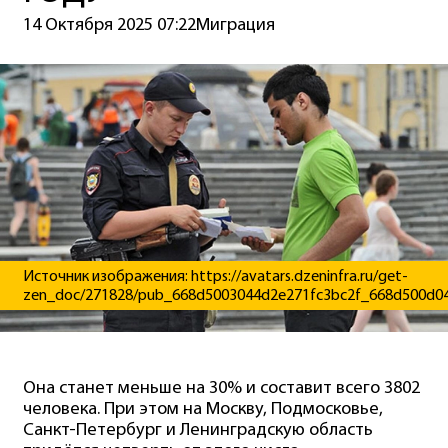
14 Октября 2025 07:22
Миграция
Источник изображения: https://avatars.dzeninfra.ru/get-
zen_doc/271828/pub_668d5003044d2e271fc3bc2f_668d500d04
Она станет меньше на 30% и составит всего 3802
человека. При этом на Москву, Подмосковье,
Санкт-Петербург и Ленинградскую область