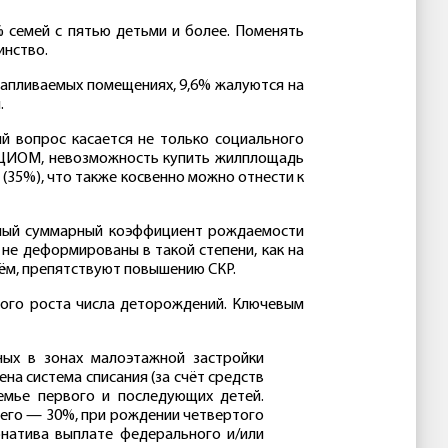
 семей с пятью детьми и более. Поменять
инство.
отапливаемых помещениях, 9,6% жалуются на
.
й вопрос касается не только социального
ВЦИОМ, невозможность купить жилплощадь
(35%), что также косвенно можно отнести к
емый суммарный коэффициент рождаемости
не деформированы в такой степени, как на
ьём, препятствуют повышению СКР.
ого роста числа деторождений. Ключевым
ВПШ им.
КАЯ
Ивана Ильина
ных в зонах малоэтажной застройки
на система списания (за счёт средств
емье первого и последующих детей.
ьего — 30%, при рождении четвертого
рнатива выплате федерального и/или