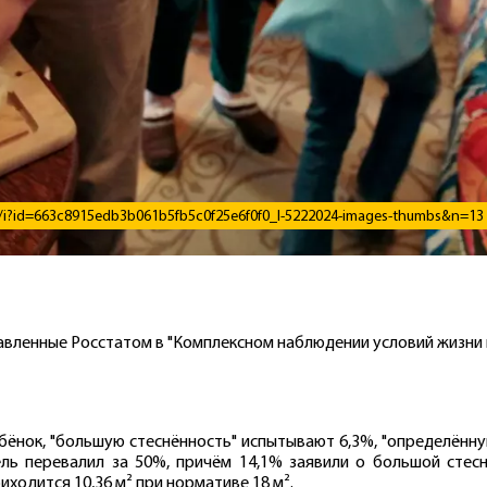
t/i?id=663c8915edb3b061b5fb5c0f25e6f0f0_l-5222024-images-thumbs&n=13
вленные Росстатом в "Комплексном наблюдении условий жизни 
ребёнок, "большую стеснённость" испытывают 6,3%, "определённ
ль перевалил за 50%, причём 14,1% заявили о большой стес
иходится 10,36 м² при нормативе 18 м².