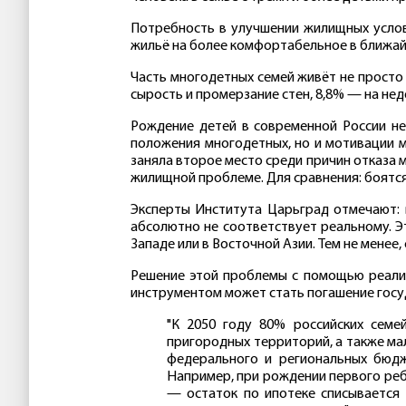
Потребность в улучшении жилищных услов
жильё на более комфортабельное в ближайш
Часть многодетных семей живёт не просто 
сырость и промерзание стен, 8,8% — на нед
Рождение детей в современной России не
положения многодетных, но и мотивации
заняла второе место среди причин отказа 
жилищной проблеме. Для сравнения: боятся
Эксперты Института Царьград отмечают: 
абсолютно не соответствует реальному. Э
Западе или в Восточной Азии. Тем не мене
Решение этой проблемы с помощью реали
инструментом может стать погашение госу
"К 2050 году 80% российских семе
пригородных территорий, а также мал
федерального и региональных бюдж
Например, при рождении первого реб
— остаток по ипотеке списывается 