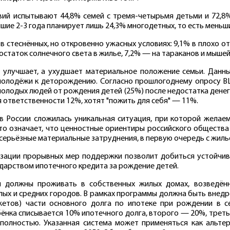
ий испытывают 44,8% семей с тремя-четырьмя детьми и 72,8%
ие 2-3 года планирует лишь 24,3% многодетных, то есть меньш
в стеснённых, но откровенно ужасных условиях: 9,1% в плохо 
остаток солнечного света в жилье, 7,2% — на тараканов и мышей
 улучшает, а ухудшает материальное положение семьи. Данны
 молодёжи к деторождению. Согласно прошлогоднему опросу 
молодых людей от рождения детей (25%) после недостатка денег 
 ответственности 12%, хотят "пожить для себя" — 11%.
в России сложилась уникальная ситуация, при которой жела
то означает, что ценностные ориентиры российского общества 
е, серьёзные материальные затруднения, в первую очередь с жил
зации прорывных мер поддержки позволит добиться устойчив
дарством ипотечного кредита за рождение детей.
КАЛУЖСКАЯ
ТОМС
область
область
й должны проживать в собственных жилых домах, возведён
ых и средних городов. В рамках программы должна быть внедре
етов) части основного долга по ипотеке при рождении в с
ёнка списывается 10% ипотечного долга, второго — 20%, трет
полностью. Указанная система может применяться как альте