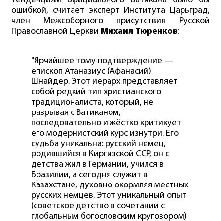
тенденциям официального Ватикана было бы
ошибкой, считает эксперт Института Царьград,
член Межсоборного присутствия Русской
Православной Церкви
Михаил Тюренков
:
"Ярчайшее тому подтверждение —
епископ Атаназиус (Афанасий)
Шнайдер. Этот иерарх представляет
собой редкий тип христианского
традиционалиста, который, не
разрывая с Ватиканом,
последовательно и жёстко критикует
его модернистский курс изнутри. Его
судьба уникальна: русский немец,
родившийся в Киргизской ССР, он с
детства жил в Германии, учился в
Бразилии, а сегодня служит в
Казахстане, духовно окормляя местных
русских немцев. Этот уникальный опыт
(советское детство в сочетании с
глобальным богословским кругозором)