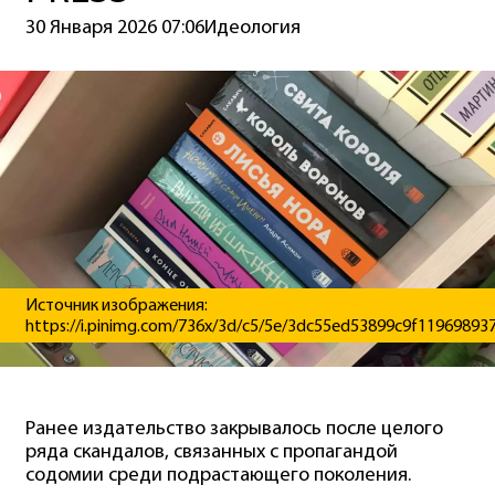
30 Января 2026 07:06
Идеология
Источник изображения:
https://i.pinimg.com/736x/3d/c5/5e/3dc55ed53899c9f119698937
Ранее издательство закрывалось после целого
ряда скандалов, связанных с пропагандой
содомии среди подрастающего поколения.