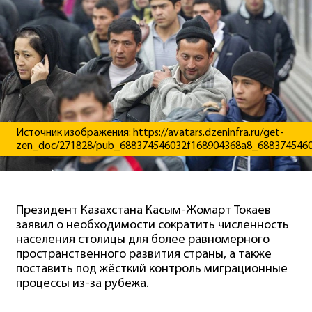
Источник изображения: https://avatars.dzeninfra.ru/get-
zen_doc/271828/pub_688374546032f168904368a8_6883745460
Президент Казахстана Касым-Жомарт Токаев
заявил о необходимости сократить численность
населения столицы для более равномерного
пространственного развития страны, а также
поставить под жёсткий контроль миграционные
процессы из-за рубежа.