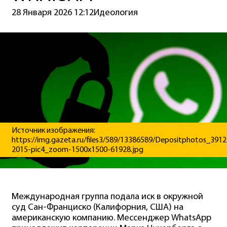
28 Января 2026 12:12
Идеология
Источник изображения:
https://img.gazeta.ru/files3/589/13386589/Depositphotos_3912
2015-pic4_zoom-1500x1500-61928.jpg
Международная группа подала иск в окружной
суд Сан-Франциско (Калифорния, США) на
американскую компанию. Мессенджер WhatsApp