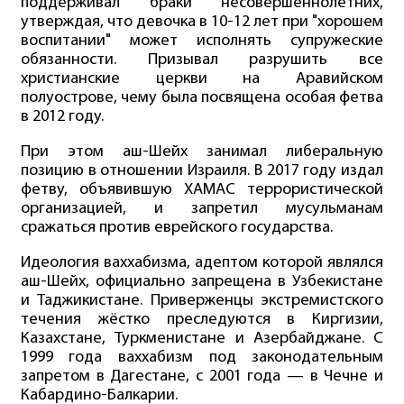
поддерживал браки несовершеннолетних,
утверждая, что девочка в 10-12 лет при "хорошем
воспитании" может исполнять супружеские
обязанности. Призывал разрушить все
христианские церкви на Аравийском
полуострове, чему была посвящена особая фетва
в 2012 году.
При этом аш-Шейх занимал либеральную
позицию в отношении Израиля. В 2017 году издал
фетву, объявившую ХАМАС террористической
организацией, и запретил мусульманам
сражаться против еврейского государства.
Идеология ваххабизма, адептом которой являлся
аш-Шейх, официально запрещена в Узбекистане
и Таджикистане. Приверженцы экстремистского
течения жёстко преследуются в Киргизии,
Казахстане, Туркменистане и Азербайджане. С
1999 года ваххабизм под законодательным
запретом в Дагестане, с 2001 года — в Чечне и
Кабардино-Балкарии.